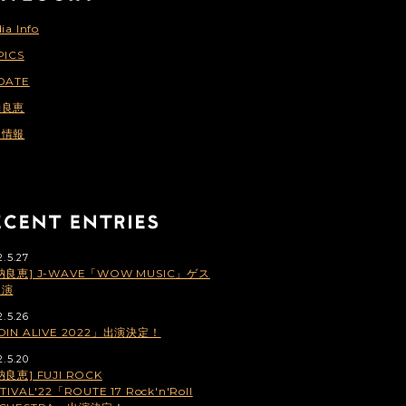
ia Info
PICS
DATE
納良恵
連情報
2.5.27
納良恵] J-WAVE「WOW MUSIC」ゲス
出演
2.5.26
OIN ALIVE 2022」出演決定！
2.5.20
納良恵] FUJI ROCK
TIVAL'22「ROUTE 17 Rock'n'Roll