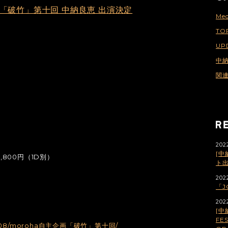
画「破竹」第十回 中納良恵 出演決定
Med
TO
UP
中
関
202
[中
,800円（1D別）
ト
202
「J
202
[中
FES
16/09/08/moroha自主企画「破竹」第十回/