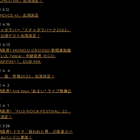
CHESTRA」出演決定！
.5.12
HOICE 41」出演決定
2.4.16
ャダラパー『スチャダラパーク2022』
阪公演ゲスト出演決定！
2.4.13
納良恵] MONDO GROSSO 歌唱参加曲
い人 [Vocal：中納良恵 (EGO-
APPIN') ]」DUB MIX
2.4. 4
、道、市場2022」出演決定！
2.4. 2
納良恵] live tour "あまい" ライブ映像公
！
.4. 1
納良恵] 「FUJI ROCK FESTIVAL' 22」
演決定！
2.3.26
納良恵] ドラマ「拾われた男」の音楽スペ
ャルバンドに参加！