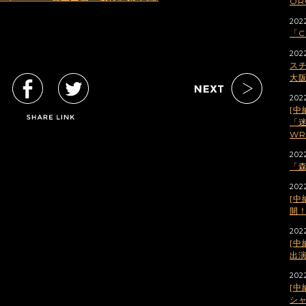
OR
2022
「C
202
スチ
大
202
[中
「迷
WR
202
「森
202
[中
開
2022
[中
出
202
[中
シ