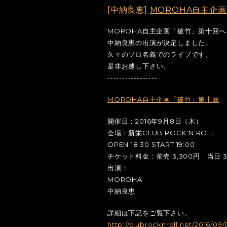
[中納良恵]
MOROHA自主企
MOROHA自主企画「破竹」第十回へ
中納良恵の出演が決定しました。
久々のソロ名義でのライブです。
是非お越し下さい。
-----------------
MOROHA自主企画「破竹」第十回
開催日：2016年9月8日（木）
会場：新栄CLUB ROCK'N'ROLL
OPEN 18:30 START 19:00
チケット料金：前売 3,300円 当日 3
出演：
MOROHA
中納良恵
詳細は下記をご覧下さい。
http://clubrocknroll.net/20