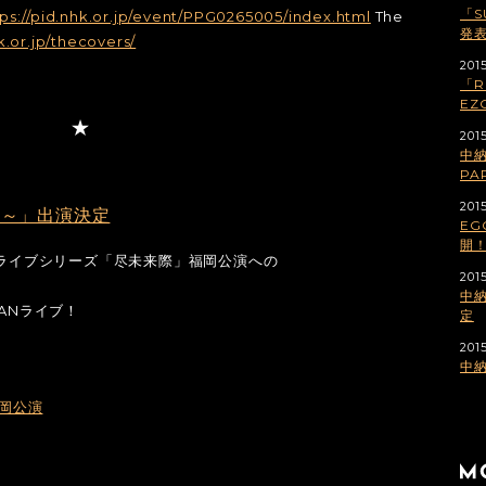
「S
tps://pid.nhk.or.jp/event/PPG0265005/index.html
The
発
.or.jp/thecovers/
201
「RI
E
2015
中納
PA
2015
友～」出演決定
EG
開
たライブシリーズ「尽未来際」福岡公演への
2015
中納
ANライブ！
定
2015
中納
福岡公演