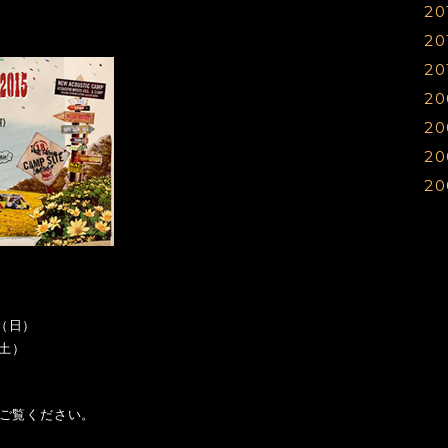
20
0
1
1
1
20
0
1
1
1
20
0
0
1
1
1
20
0
1
1
1
20
0
1
1
1
20
0
0
1
1
1
20
0
0
1
1
1
0
0
0
1
1
1
1
1
0
0
1
0
0
日（日）
0
0
0
（土）
0
0
0
ご覧ください。
0
0
0
0