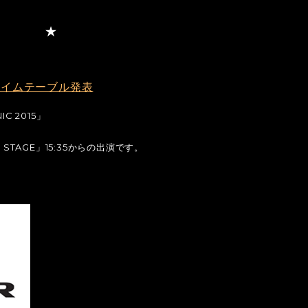
0
5」タイムテーブル発表
C 2015」
STAGE」15:35からの出演です。