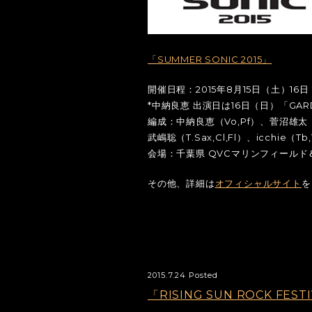
「SUMMER SONIC 2015」
開催日程：2015年8月15日（土）16
*中納良恵 出演日は16日（日）「GARDE
編成：中納良恵（Vo,Pf）、菅沼雄太
武嶋聡（T.Sax,Cl,Fl）、icchie（Tb
会場：千葉県 QVCマリンフィールド
その他、詳細は
オフィシャルサイト
を
2015.7.24 Posted
「RISING SUN ROCK FES