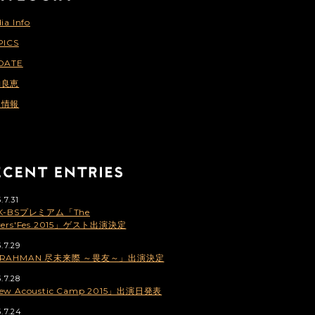
ia Info
PICS
DATE
納良恵
連情報
.7.31
K-BSプレミアム「The
vers'Fes.2015」ゲスト出演決定
.7.29
RAHMAN 尽未来際 ～畏友～」出演決定
.7.28
ew Acoustic Camp 2015」出演日発表
5.7.24