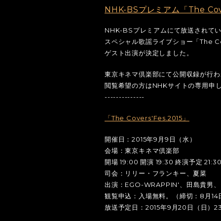
NHK-BSプレミアム「The Cov
NHK-BSプレミアムにて放送されている
スペシャル歌謡ライブショー「The Cove
ゲスト出演が決定しました。
東京キネマ倶楽部にて公開収録が行わ
閲覧希望の方はNHKサイトの専用申
--------------
「The Covers'Fes.2015」
開催日：2015年9月9日（水）
会場：東京キネマ倶楽部
開場 19:00 開演 19:30 終演予定 21:3
司会：リリー・フランキー、夏菜
出演：EGO-WRAPPIN'、田島貴
観覧申込：入場無料。（締切：8月14日2
放送予定日：2015年9月20日（日）23: