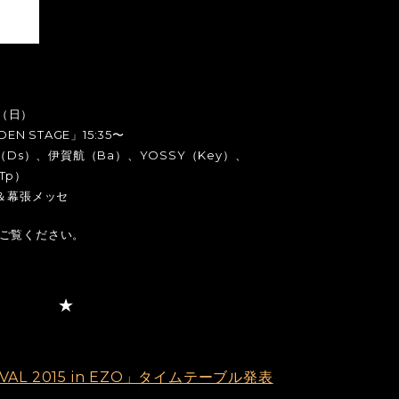
日（日）
N STAGE」15:35〜
（Ds）、伊賀航（Ba）、YOSSY（Key）、
,Tp）
＆幕張メッセ
ご覧ください。
TIVAL 2015 in EZO」タイムテーブル発表