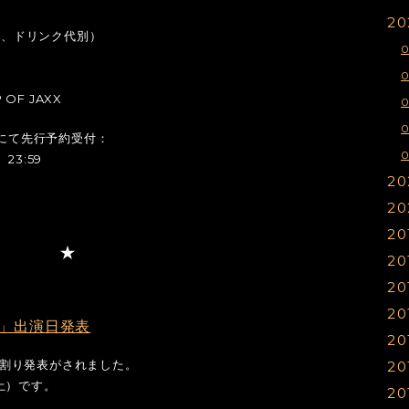
20
み、ドリンク代別）
0
 OF JAXX
Siteにて先行予約受付：
0
23:59
20
20
1
20
1
1
20
1
1
1
20
1
1
1
20
1
1
1
015」出演日発表
20
1
1
1
5」の日割り発表がされました。
20
1
1
1
（土）です。
20
0
1
1
1