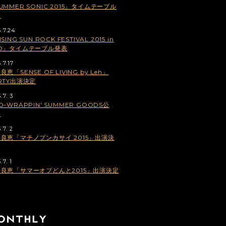
UMMER SONIC 2015」タイムテーブル
表
5.7.24
SING SUN ROCK FESTIVAL 2015 in
ZO」タイムテーブル発表
.7.17
良恵「SENSE OF LIVING by Leh」
RTY出演決定
.7. 3
O-WRAPPIN' SUMMER GOODS公
！
.7. 2
良恵「マチノブンカサイ 2015」出演決
.7. 1
良恵「サマーオブどんと2015」出演決定