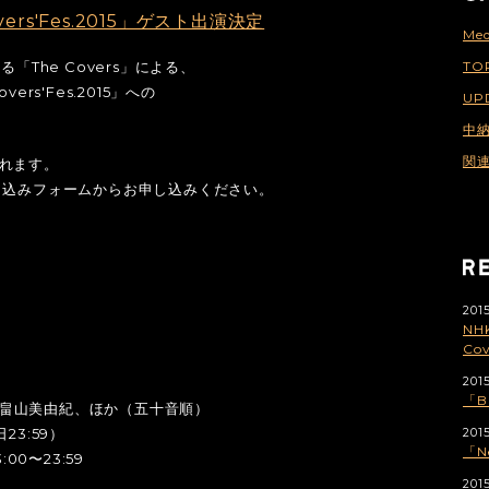
ers'Fes.2015」ゲスト出演決定
Med
「The Covers」による、
TO
rs'Fes.2015」への
UP
中
関
れます。
し込みフォームからお申し込みください。
2015
NH
Co
0
2015
「B
男、畠山美由紀、ほか（五十音順）
2015
3:59）
「N
00〜23:59
201