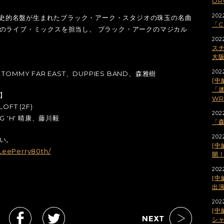
OR
2022
の歴史的名盤が生まれたブラック・アーク・スタジオの珠玉の名曲
「C
のライブ・ミックスを担当し、 ブラック・アークのマジカル
202
スチ
大
202
TOMMY FAR EAST、DUPPIES BAND、森雅樹
[中
「迷
】
WR
FT (2F)
202
IG 'H' 晴康、藤川毅
「森
202
い。
[中
LeePerry80th/
開
2022
[中
出
202
[中
シ