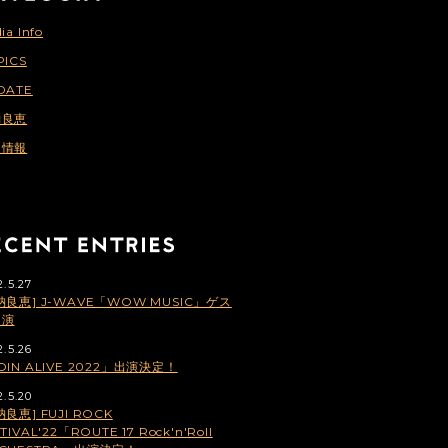
ia Info
PICS
DATE
納良恵
連情報
2.5.27
納良恵] J-WAVE「WOW MUSIC」ゲス
出演
2.5.26
OIN ALIVE 2022」出演決定！
2.5.20
納良恵] FUJI ROCK
TIVAL'22「ROUTE 17 Rock'n'Roll