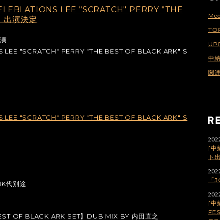
EBLATIONS LEE "SCRATCH" PERRY "THE
Med
ET」出演決定
TO
公演
UP
 LEE "SCRATCH" PERRY "THE BEST OF BLACK ARK" S
中
関
 LEE "SCRATCH" PERRY "THE BEST OF BLACK ARK" S
202
[中
ト
202
「J
NK代別途
202
[中
FES
BEST OF BLACK ARK SET】DUB MIX BY 内田直之