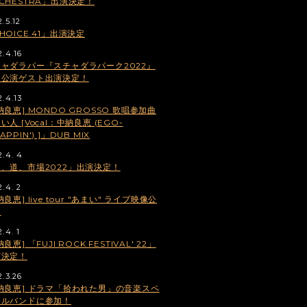
CHESTRA」出演決定！
.5.12
HOICE 41」出演決定
2.4.16
ャダラパー『スチャダラパーク2022』
阪公演ゲスト出演決定！
2.4.13
納良恵] MONDO GROSSO 歌唱参加曲
い人 [Vocal：中納良恵 (EGO-
APPIN') ]」DUB MIX
2.4. 4
、道、市場2022」出演決定！
2.4. 2
納良恵] live tour "あまい" ライブ映像公
！
.4. 1
納良恵] 「FUJI ROCK FESTIVAL' 22」
演決定！
2.3.26
納良恵] ドラマ「拾われた男」の音楽スペ
ャルバンドに参加！