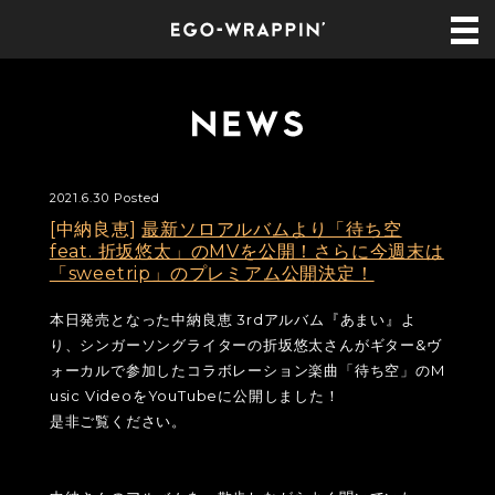
2021.6.30 Posted
[中納良恵]
最新ソロアルバムより「待ち空
feat. 折坂悠太」のMVを公開！さらに今週末は
「sweetrip」のプレミアム公開決定！
本日発売となった中納良恵 3rdアルバム『あまい』よ
り、シンガーソングライターの折坂悠太さんがギター&ヴ
ォーカルで参加したコラボレーション楽曲「待ち空」のM
usic VideoをYouTubeに公開しました！
是非ご覧ください。