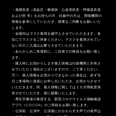
・基礎疾患（高血圧・糖尿病・心血管疾患・呼吸器疾患
および癌 等）をお持ちの方、妊娠中の方は、関係機関の
情報を参考にしていただき、慎重なご判断をお願いいた
します。
・会場内はマスク着用を厳守とさせていただきます。各
自にてマスクをご持参ください。マスクを着用されてい
ない方のご入場はお断りさせていただきます。
・あらかじめご来場前に、ご自身での検温をお願い致し
ます。
・購入時にお預かりします個人情報は行政機関と共有さ
せていただく場合がございますので、ご了承ください。
万一、個人情報をお預かりできなかった場合は、必ず当
日ご来場時に係員にお申し出いただき、お預かりさせて
いただきます。尚、個人情報に関しては１カ月間程度保
管させていただき、後に破棄いたします。
・厚生労働省が推奨する、新型コロナウイルス接触確認
アプリ（COCOA）のご登録をお願い致します。
・公演前、公演中、公演後にかかわらず大声での発声は