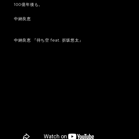
100億年後も。
中納良恵
中納良恵 『待ち空 feat. 折坂悠太』