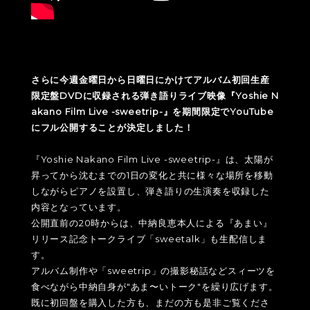
さらに今週金曜日から日曜日にかけてアルバム初回生産
限定盤DVDに収録される弾き語りライブ映像『Yoshie N
akano Film Live -sweetrip-』を期間限定でYouTube
にフル公開することが決定しました！
『Yoshie Nakano Film Live -sweetrip-』は、太陽が
昇ってから沈むまでの1日の変化と共に様々な場所を移動
しながらピアノを設置し、弾き語りの生演奏を収録した
内容となっています。
公開直前の20時からは、中納良恵本人による『あまい』
リリース記念トークライブ「sweetalk」も生配信しま
す。
アルバム制作や「sweetrip」の撮影秘話などスィーツを
食べながら中納自身が"あま〜いトーク"を繰り広げます。
既に初回盤を購入した方も、まだの方も是非ご覧くださ