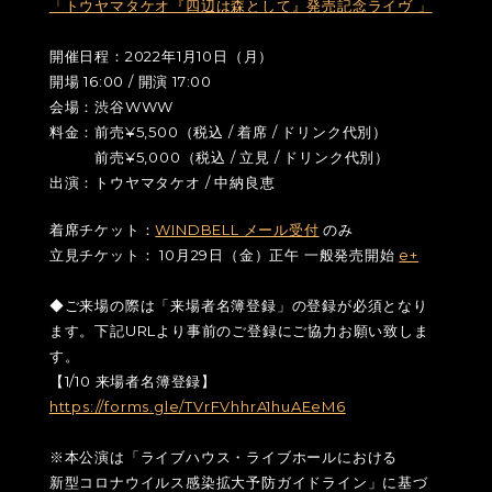
「トウヤマタケオ『四辺は森として』発売記念ライヴ 」
開催日程：2022年1月10日（月）
開場 16:00 / 開演 17:00
会場：渋谷WWW
料金：前売¥5,500（税込 / 着席 / ドリンク代別）
前売¥5,000（税込 / 立見 / ドリンク代別）
出演：トウヤマタケオ / 中納良恵
着席チケット：
WINDBELL メール受付
のみ
立見チケット： 10月29日（金）正午 一般発売開始
e+
◆ご来場の際は「来場者名簿登録」の登録が必須となり
ます。下記URLより事前のご登録にご協力お願い致しま
す。
【1/10 来場者名簿登録】
https://forms.gle/TVrFVhhrA1huAEeM6
※本公演は「ライブハウス・ライブホールにおける
新型コロナウイルス感染拡大予防ガイドライン」に基づ