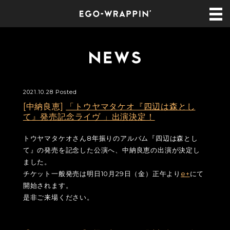
2021.10.28 Posted
[中納良恵]
「トウヤマタケオ『四辺は森とし
て』発売記念ライヴ 」出演決定！
トウヤマタケオさん8年振りのアルバム『四辺は森とし
て』の発売を記念した公演へ、中納良恵の出演が決定し
ました。
チケット一般発売は明日10月29日（金）正午より
e+
にて
開始されます。
是非ご来場ください。