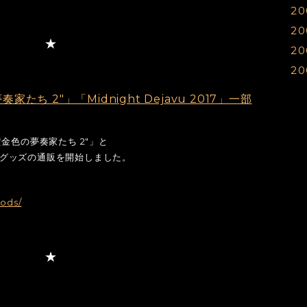
20
0
1
1
1
20
0
1
1
1
20
0
0
1
1
1
20
0
0
1
1
1
0
0
0
1
1
1
ち 2"」「Midnight Dejavu 2017」一部
1
1
0
0
1
金色の夢奏家たち 2"」と
0
0
の一部のグッズの通販を開始しました。
0
0
0
0
0
ods/
0
0
0
0
0
0