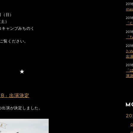
2018
med
日（日）
2018
（土）
「C
コキャンプみちのく
2018
「T
ご覧ください。
2018
J-
出
2018
「ば
演
'18」出演決定
8」への出演が決定しました。
20
0