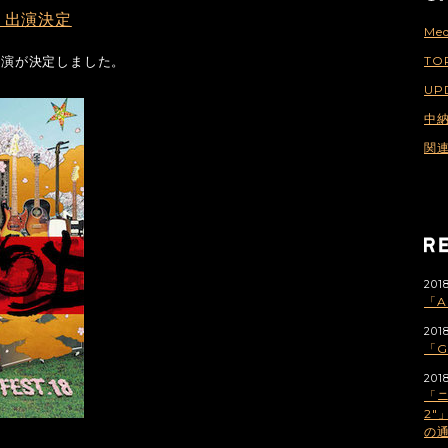
18」出演決定
Med
への出演が決定しました。
TO
UP
中
関
2018
「A
2018
「G
2018
「
2"
の