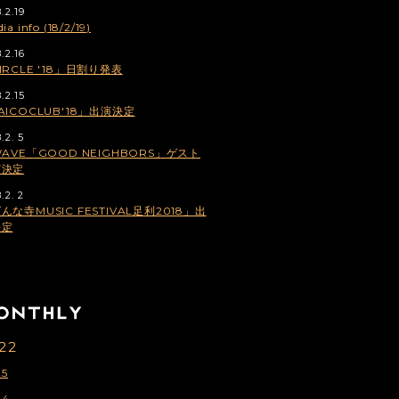
.2.19
ia info (18/2/19)
.2.16
IRCLE '18」日割り発表
.2.15
AICOCLUB'18」出演決定
.2. 5
WAVE「GOOD NEIGHBORS」ゲスト
演決定
.2. 2
んな寺MUSIC FESTIVAL足利2018」出
決定
22
5
04