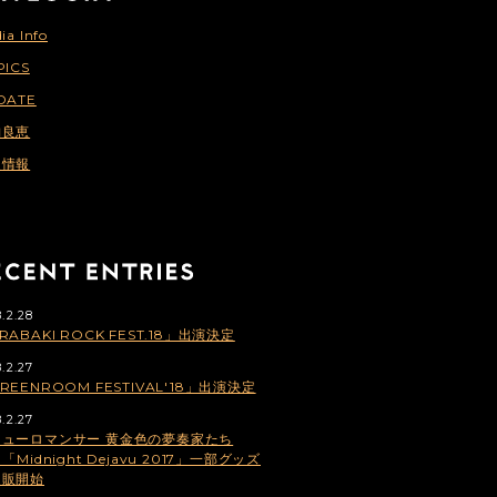
ia Info
PICS
DATE
納良恵
連情報
.2.28
RABAKI ROCK FEST.18」出演決定
.2.27
REENROOM FESTIVAL'18」出演決定
.2.27
ニューロマンサー 黄金色の夢奏家たち
」「Midnight Dejavu 2017」一部グッズ
通販開始