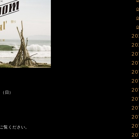
0
20
20
1
20
1
1
20
1
1
1
20
1
1
1
20
1
1
1
20
1
1
1
日（日）
20
1
1
1
20
0
1
1
1
20
0
1
1
1
20
0
1
1
1
ご覧ください。
20
0
0
1
1
1