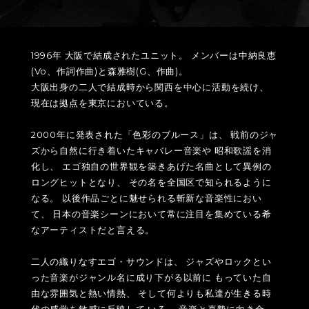
1996年 大阪で結成されたユニット。 メンバーは中納良恵
(Vo、作詞作曲)と森雅樹(G、作曲)。
大阪出身の二人で結成時から関西を中心に活動を続け、
現在は拠点を東京においている。
2000年に発表された「色彩のブルース」は、 戦前のジャ
ズから自然に行き着いたキャバレー音楽や 昭和歌謡を消
化し、 エゴ独自の世界観を築きあげた名曲として異例の
ロングヒットとなり、 その名を全国区で知られるように
なる。 以後作品ごとに魅せられる斬新な音楽性におい
て、 日本の音楽シーンにおいて常に注目を集めている希
なアーティストだと言える。
二人の織りなすエゴ・サウンドは、 ジャズやロックとい
った音楽がジャンル名に成り下がる以前に もっていた自
由な雰囲気と熱い情熱、 そして何よりも私達が生きる時