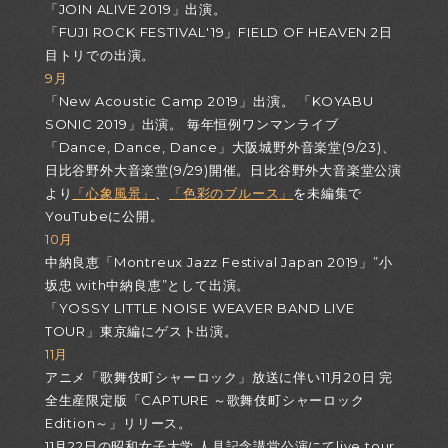
「JOIN ALIVE 2019」出演。
「FUJI ROCK FESTIVAL'19」FIELD OF HEAVEN 2日
目トリでの出演。
9月
「New Acoustic Camp 2019」出演。 「KOYABU
SONIC 2019」出演。 毎年恒例ワンマンライブ
「Dance, Dance, Dance」大阪城野外音楽堂(9/23)、
日比谷野外大音楽堂(9/29)開催。日比谷野外大音楽堂公演
より
「心象風景」
、
「色彩のブルース」
を未編集で
YouTubeに公開。
10月
中納良恵「Montreux Jazz Festival Japan 2019」”小
坂忠 with中納良恵”として出演。
「YOSSY LITTLE NOISE WEAVER BAND LIVE
TOUR」東京編にゲスト出演。
11月
アニメ「歌舞伎町シャーロック」放送に伴い11月20日 完
全生産限定版「CAPTURE ～歌舞伎町シャーロック
Edition～」リリース。
11月22日の昭和女子大学 人見記念講堂公演にてlive tour