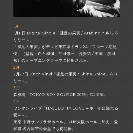
1月
1月11日 Digital Single「裸足の果実 / Arab no Yuki」を
リリース。
「裸足の果実」がテレビ東京系ドラマ24「フルーツ宅配
便」（監督：白石和彌、沖田修一、是安祐 / 主演：濱田
岳）のオープニングテーマに起用される。
2月
2月27日 7inch Vinyl「裸足の果実 / Shine Shine」をリ
リース。
3月
森雅樹「TOKYO SOY SOURCE 2019」DJ出演。
4月
ワンマンライブ「HALL LOTTA LOVE ～ホールに溢れる
愛を～」
東京 中野サンプラザホール、NHK大阪ホールに加え、愛
知県 名古屋市公会堂でも初開催。