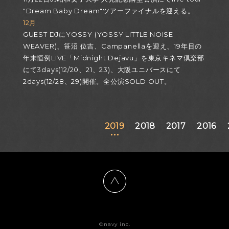
"Dream Baby Dream"ツアーファイナルを迎える。
12月
GUEST DJにYOSSY (YOSSY LITTLE NOISE
WEAVER)、笹沼 位吉、Campanellaを迎え、19年目の
年末恒例LIVE「Midnight Dejavu」を東京キネマ倶楽部
にて3days(12/20、21、23)、大阪ユニバースにて
2days(12/28、29)開催。全公演SOLD OUT。
2019
2018
2017
2016
©navy inc.