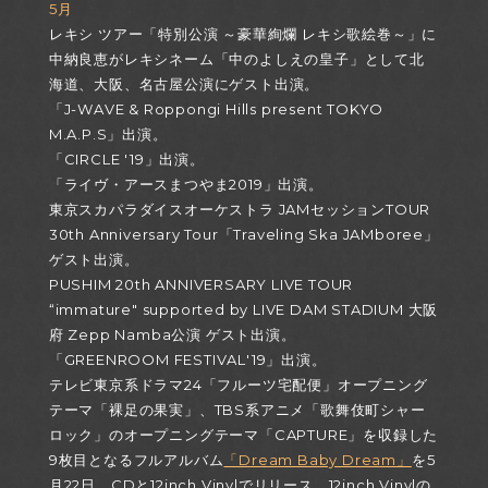
5月
レキシ ツアー「特別公演 ～豪華絢爛 レキシ歌絵巻～」に
中納良恵がレキシネーム「中のよしえの皇子」として北
海道、大阪、名古屋公演にゲスト出演。
「J-WAVE & Roppongi Hills present TOKYO
M.A.P.S」出演。
「CIRCLE '19」出演。
「ライヴ・アースまつやま2019」出演。
東京スカパラダイスオーケストラ JAMセッションTOUR
30th Anniversary Tour「Traveling Ska JAMboree」
ゲスト出演。
PUSHIM 20th ANNIVERSARY LIVE TOUR
“immature" supported by LIVE DAM STADIUM 大阪
府 Zepp Namba公演 ゲスト出演。
「GREENROOM FESTIVAL'19」出演。
テレビ東京系ドラマ24「フルーツ宅配便」オープニング
テーマ「裸足の果実」、TBS系アニメ「歌舞伎町シャー
ロック」のオープニングテーマ「CAPTURE」を収録した
9枚目となるフルアルバム
「Dream Baby Dream」
を5
月22日、CDと12inch Vinylでリリース。12inch Vinylの