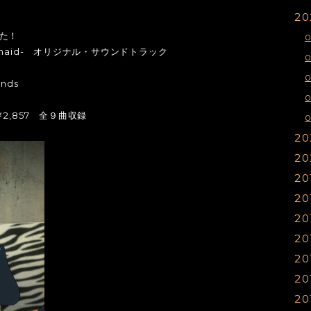
20
た！
0
maid- オリジナル・サウンドトラック
ends
￥2,857 全９曲収録
0
20
20
1
20
1
1
20
1
1
1
20
1
1
1
20
1
1
1
20
1
1
1
20
1
1
1
20
0
1
1
1