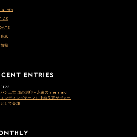
ia Info
PICS
DATE
納良恵
連情報
.11.25
パン三世 血の刻印～永遠のmermaid
」エンディングテーマに中納良恵がヴォー
ルとして参加