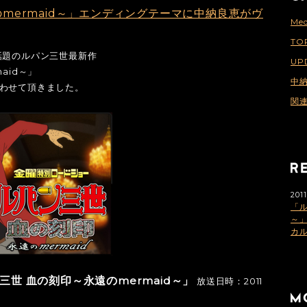
mermaid～」エンディングテーマに中納良恵がヴ
Med
TO
話題のルパン三世最新作
UP
aid～」
中
わせて頂きました。
関
2011
「ル
～
カ
世 血の刻印～永遠のmermaid～」
放送日時：2011