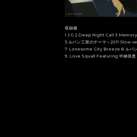
収録曲
1.J.G 2.Deep Night Call 3.Memory
5.ルパン三世のテーマ～2011 Slow versio
7. Lonesome City Breeze 8.ル
9. Love Squall Featuring 中納