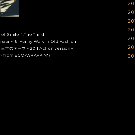
20
0
1
1
1
20
0
1
1
1
20
0
0
1
1
1
20
0
1
1
1
 of Smile 4.The Third
20
0
1
1
1
n~ 6. Funny Walk in Old Fashion
20
0
0
1
1
1
パン三世のテーマ～2011 Action version~
良恵（from EGO-WRAPPIN'）
20
0
0
1
1
1
0
0
0
1
1
1
1
1
0
0
1
0
0
0
0
0
0
0
0
0
0
0
0