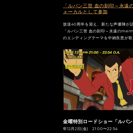
「ルパン三世 血の刻印～永遠の
ォーカルとして参加
放送40周年を迎え、新たな声優陣が
「ルパン三世 血の刻印～永遠のmerm
のエンディングテーマを中納良恵が歌
金曜特別ロードショー「ルパン三
年12月2日(金) 21:00〜22:54