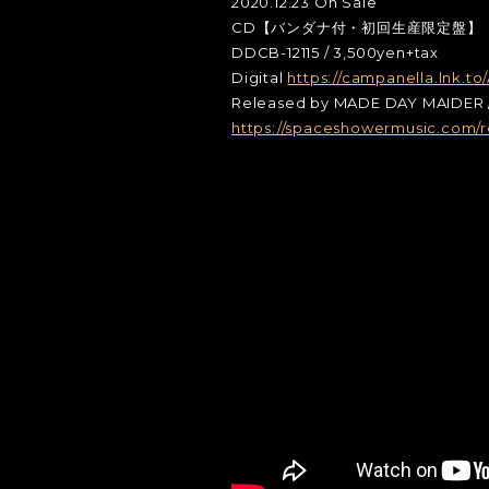
2020.12.23 On Sale
CD【バンダナ付・初回生産限定盤】
DDCB-12115 / 3,500yen+tax
Digital
https://campanella.lnk.t
Released by MADE DAY MAIDER
https://spaceshowermusic.com/r