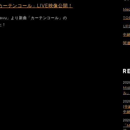
より「カーテンコール」LIVE映像公開！
Med
 Dejavu」より新曲「カーテンコール」の
TO
た！
UP
中
関
202
Mi
ル」
202
[中納
中
2020
「M