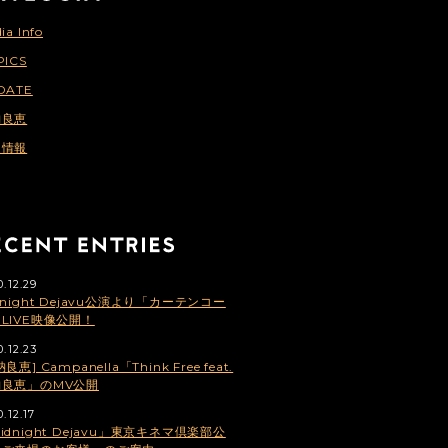
ia Info
PICS
DATE
納良恵
連情報
0.12.29
dnight Dejavu公演より「カーテンコー
LIVE映像公開！
0.12.23
良恵] Campanella「Think Free feat.
納良恵」のMV公開
.12.17
idnight Dejavu」東京キネマ倶楽部公