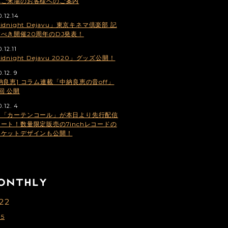
へご来場のお客様へのご案内
0.12.14
idnight Dejavu」東京キネマ倶楽部 記
べき開催20周年のDJ発表！
.12.11
idnight Dejavu 2020」グッズ公開！
.12. 9
納良恵] コラム連載「中納良恵の音off」
回 公開
.12. 4
曲「カーテンコール」が本日より先行配信
ート！数量限定販売の7inchレコードの
ャケットデザインも公開！
22
5