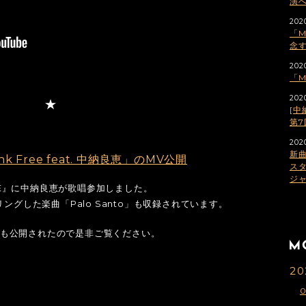
演
202
「M
念す
2020
「M
2020
[中
第7
2020
新
ink Free feat. 中納良恵」のMV公開
スタ
ジ
MULUE』に中納良恵が歌唱参加しました。
ングした楽曲「Palo Santo」も収録されています。
恵」のMVも公開されたので是非ご覧ください。
20
0