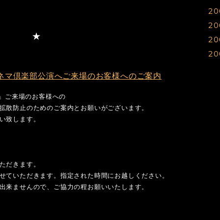
20
0
1
1
1
20
0
1
1
1
20
0
0
1
1
1
20
0
0
1
1
1
0
0
0
1
1
1
」東京キネマ倶楽部公演へご来場のお客様へのご案内
1
1
avu」ご来場のお客様への
0
0
1
拡散防止のためのご案内とお願いがございます。
0
0
い致します。
0
0
0
0
0
0
ただきます。
0
0
せていただきます。指定された時間にお越しください。
0
0
出来ませんので、ご協力の程お願いいたします。
0