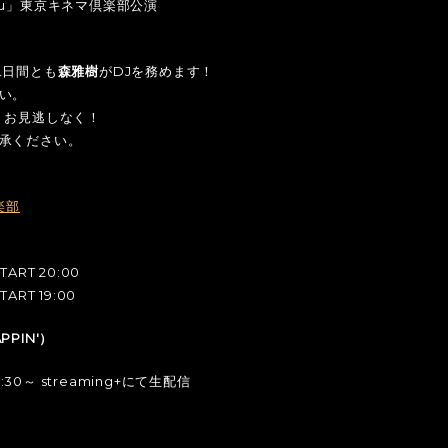
javu」東京キネマ倶楽部公演
二日間とも
森雅樹
がDJを務めます！
い。
。お見逃しなく！
承ください。
楽部
TART 20:00
TART 19:00
PPIN'）
30～ streaming+にて生配信