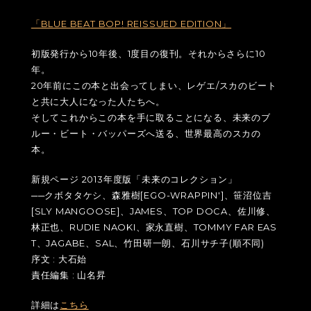
「BLUE BEAT BOP! REISSUED EDITION」
初版発行から10年後、1度目の復刊。それからさらに10
年。
20年前にこの本と出会ってしまい、レゲエ/スカのビート
と共に大人になった人たちへ。
そしてこれからこの本を手に取ることになる、未来のブ
ルー・ビート・バッパーズへ送る、世界最高のスカの
本。
新規ページ 2013年度版「未来のコレクション」
──クボタタケシ、森雅樹[EGO-WRAPPIN']、笹沼位吉
[SLY MANGOOSE]、JAMES、TOP DOCA、佐川修、
林正也、RUDIE NAOKI、家永直樹、TOMMY FAR EAS
T、JAGABE、SAL、竹田研一朗、石川サチ子(順不同)
序文 : 大石始
責任編集 : 山名昇
詳細は
こちら