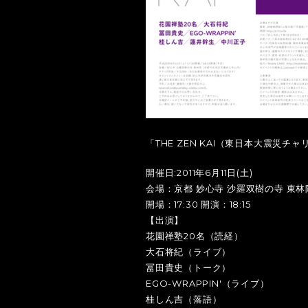
「THE ZEN KAI（東日本大震災チャ
開催日:2011年6月11日(土)
会場：京都 妙心寺 沙羅双樹の寺 東林
開場：17:30 開演：18:15
【出演】
花園禅塾20名（読経）
大石将紀（ライブ）
冨田貴史（トーク）
EGO-WRAPPIN'（ライブ）
桂しん吉（落語）