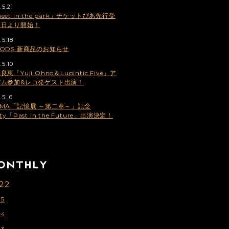
.5.21
eet in the park」チケットぴあ先行受
本日より開始！
.5.18
ODS 新商品のお知らせ
.5.10
良恵「Yuji Ohno＆Lupintic Five」ア
バム参加&レコ発ゲスト出演！
.5. 6
MA「記憶展 ～第二章～」記念
rty「Past in the Future」出演決定！
22
5
04
03