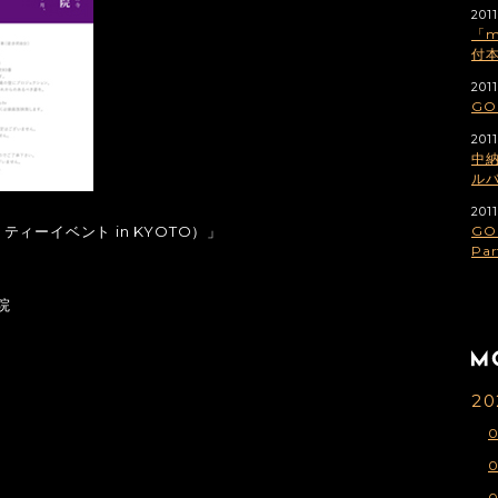
2011
「m
付
2011
GO
2011
中納
ル
2011
GO
リティーイベント in KYOTO）」
Pa
院
20
0