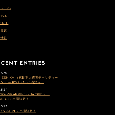
ia Info
PICS
DATE
納良恵
連情報
.5.30
E ZEN KAI（東日本大震災チャリティー
ント in KYOTO）出演決定！
.5.24
GO-WRAPPIN' vs JACKIE and
DRICS」出演決定！
.5.23
OIN ALIVE」出演決定！