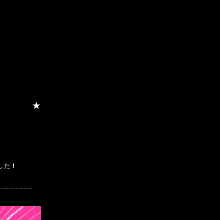
）
ました！
------------