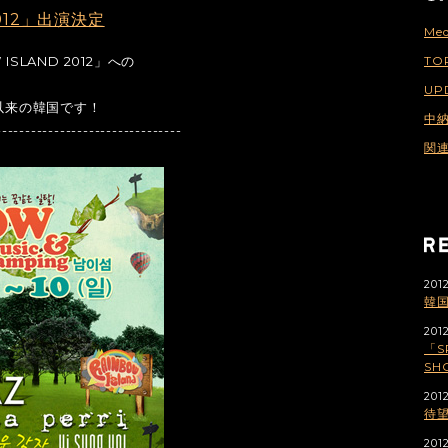
2012」出演決定
Med
SLAND 2012」への
TO
UP
ブ以来の韓国です！
中
--------------------------------
関
201
韓国
201
「S
SH
2012
待
2012