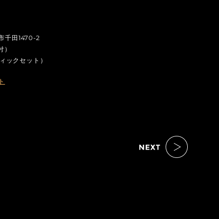
田1470-2
付）
スティックセット）
ト