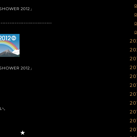
SHOWER 2012」
------------------------------
0
20
20
1
20
1
1
20
1
1
1
SHOWER 2012」
20
1
1
1
20
1
1
1
20
1
1
1
20
1
1
1
い。
20
0
1
1
1
20
0
1
1
1
20
0
1
1
1