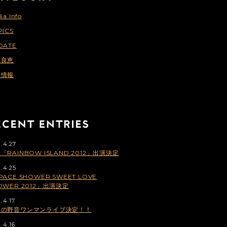
ia Info
PICS
DATE
納良恵
連情報
2.4.27
「RAINBOW ISLAND 2012」出演決定
2.4.25
PACE SHOWER SWEET LOVE
OWER 2012」出演決定
.4.17
望の野音ワンマンライブ決定！！
.4.16