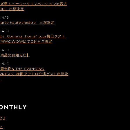
美ぎ島ミュージックコンベンションin宮古
012」出演決定
.4.15
arée haute théâtre」出演決定
.4.10
aby, Come on home" tour梅田クアト
演WOWOWにてON AIR決定
.4.10
新商品のお知らせ】
2.4. 4
妻光良& THE SWINGING
PPERS」梅田クアトロ公演ゲスト出演決
！
22
5