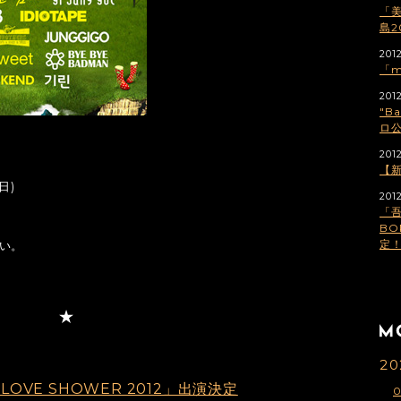
「
島2
2012
「m
2012
"B
ロ公
2012
【
日)
201
「吾
BO
定
い。
20
 LOVE SHOWER 2012」出演決定
0