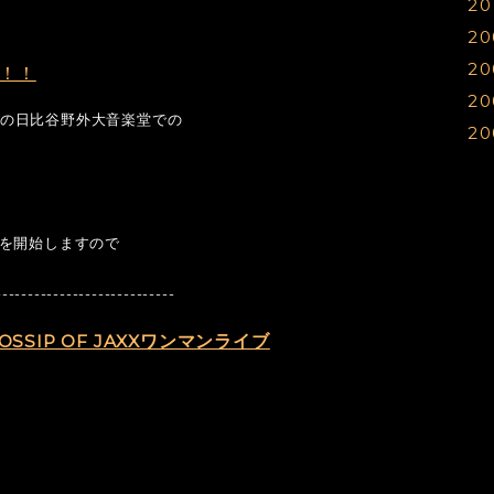
20
0
0
1
1
1
20
0
1
1
1
20
0
1
1
1
！！
20
0
0
1
1
1
久々の日比谷野外大音楽堂での
20
0
0
1
1
1
0
0
0
1
1
1
1
1
0
0
1
を開始しますので
0
0
0
0
0
----------------------------
0
0
 GOSSIP OF JAXXワンマンライブ
0
0
0
0
0
0