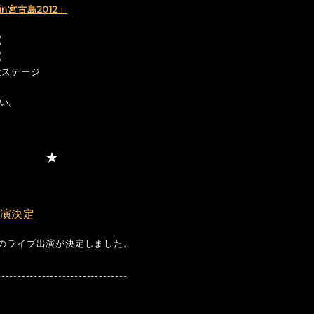
宮古島2012」
)
)
設ステージ
い。
」出演決定
e」でのライブ出演が決定しました。
--------------------------------