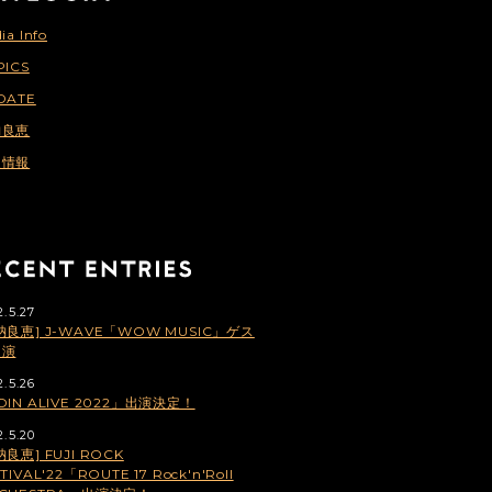
ia Info
PICS
DATE
納良恵
連情報
2.5.27
納良恵] J-WAVE「WOW MUSIC」ゲス
出演
2.5.26
OIN ALIVE 2022」出演決定！
2.5.20
納良恵] FUJI ROCK
TIVAL'22「ROUTE 17 Rock'n'Roll