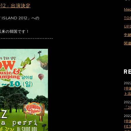
2012」出演決定
Med
SLAND 2012」への
TO
UP
ブ以来の韓国です！
中
--------------------------------
関
202
[中
ト
202
「J
202
[中
FES