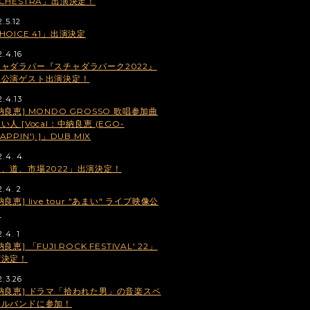
CHESTRA」出演決定！
.5.12
HOICE 41」出演決定
2.4.16
ャダラパー『スチャダラパーク2022』
阪公演ゲスト出演決定！
2.4.13
納良恵] MONDO GROSSO 歌唱参加曲
い人 [Vocal：中納良恵 (EGO-
APPIN') ]」DUB MIX
2.4. 4
、道、市場2022」出演決定！
2.4. 2
納良恵] live tour "あまい" ライブ映像公
！
.4. 1
納良恵] 「FUJI ROCK FESTIVAL' 22」
演決定！
2.3.26
納良恵] ドラマ「拾われた男」の音楽スペ
ャルバンドに参加！