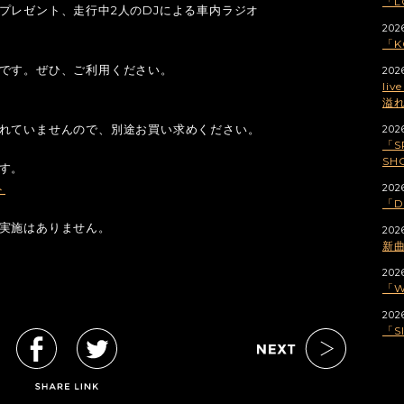
「L
プレゼント、走行中2人のDJによる車内ラジオ
202
「K
です。ぜひ、ご利用ください。
2026
li
溢れ
れていませんので、別途お買い求めください。
202
「S
SH
す。
202
ト
「D
実施はありません。
202
新
202
「W
202
「S