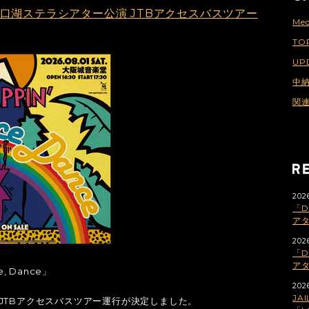
nce」河口湖ステラシアター公演 JTBアクセスバスツアー
Med
TO
UP
中
関
2026
「D
ア
2026
「D
アタ
, Dance」
2026
JA
JTBアクセスバスツアー運行が決定しました。