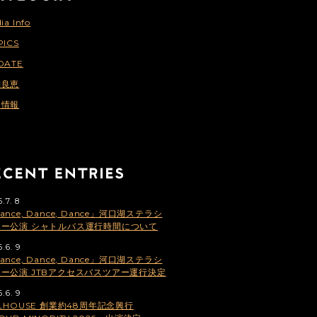
ia Info
PICS
DATE
納良恵
連情報
.7. 8
ance, Dance, Dance」河口湖ステラシ
ター公演 シャトルバス運行時間について
.6. 9
ance, Dance, Dance」河口湖ステラシ
ー公演 JTBアクセスバスツアー運行決定
.6. 9
ILHOUSE 創業約48周年記念興行