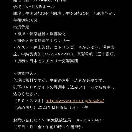
会場：NHK大阪ホール
開場：午後5時30分 / 開演：午後6時30分 / 終演予定：
午後8時30分
出演予定
＜指揮・音楽監督＞服部隆之
＜司会＞高瀬耕造アナウンサー
＜ゲスト＞井上芳雄、コトリンゴ、さかいゆう、澤井梨
丘、中納良恵(EGO-WRAPPIN')、真彩希帆（五十音順）
＜演奏＞日本センチュリー交響楽団
＜観覧申込＞
入場は無料ですが、事前のお申し込みが必要です。
以下のＮＨＫサイトの専用申し込みフォームからお申し
込みください。
［ＰＣ・スマホ］
http://www.nhk.or.jp/osaka/
（締め切り）2023年12月18日（月）正午
お問い合わせ：NHK大阪放送局 06-6941-0431
（平日・月～金：午前10時～午後6時）