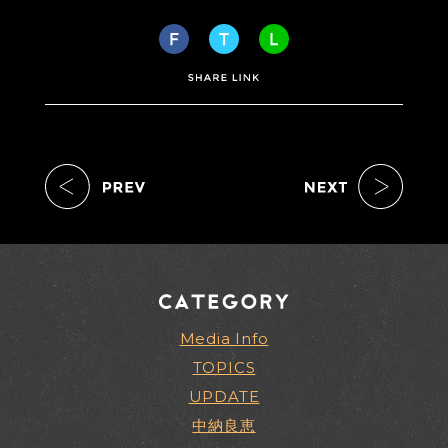
Media Info
TOPICS
UPDATE
中納良恵