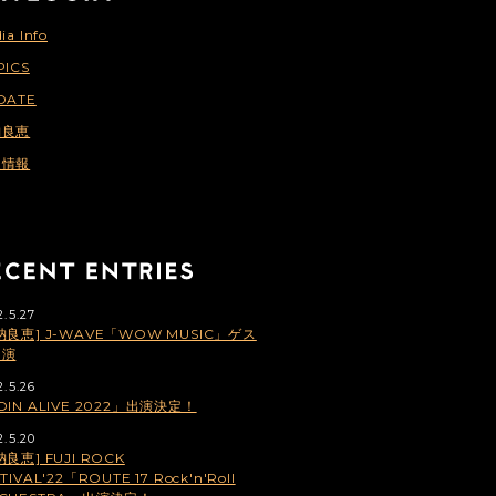
ia Info
PICS
DATE
納良恵
連情報
2.5.27
納良恵] J-WAVE「WOW MUSIC」ゲス
出演
2.5.26
OIN ALIVE 2022」出演決定！
2.5.20
納良恵] FUJI ROCK
TIVAL'22「ROUTE 17 Rock'n'Roll