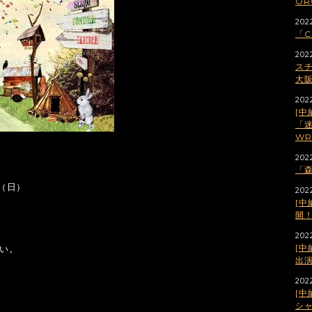
OR
2022
「C
202
スチ
大
202
[中
「迷
WR
202
「森
日（日）
202
[中
。
開
2022
[中
さい。
出
202
[中
シ