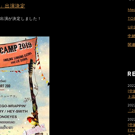
019」出演決定
Med
9」への出演が決定しました！
TO
UP
中
関
202
[中
ト
202
「J
202
[中
FES