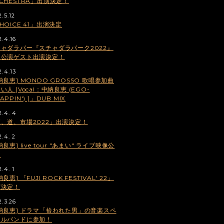
CHESTRA」出演決定！
.5.12
HOICE 41」出演決定
2.4.16
ャダラパー『スチャダラパーク2022』
阪公演ゲスト出演決定！
2.4.13
納良恵] MONDO GROSSO 歌唱参加曲
い人 [Vocal：中納良恵 (EGO-
APPIN') ]」DUB MIX
2.4. 4
、道、市場2022」出演決定！
2.4. 2
納良恵] live tour "あまい" ライブ映像公
！
.4. 1
納良恵] 「FUJI ROCK FESTIVAL' 22」
演決定！
2.3.26
納良恵] ドラマ「拾われた男」の音楽スペ
ャルバンドに参加！