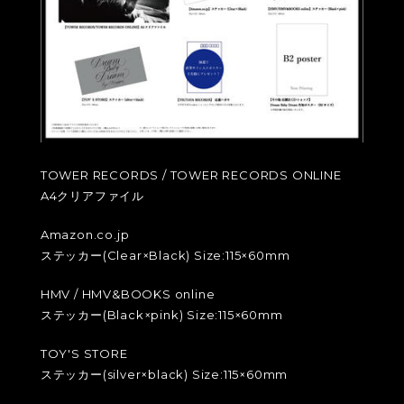
TOWER RECORDS / TOWER RECORDS ONLINE
A4クリアファイル
Amazon.co.jp
ステッカー(Clear×Black) Size:115×60mm
HMV / HMV&BOOKS online
ステッカー(Black×pink) Size:115×60mm
TOY'S STORE
ステッカー(silver×black) Size:115×60mm