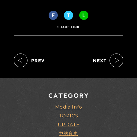
Media Info
TOPICS
UPDATE
中納良恵