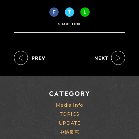
Media Info
TOPICS
UPDATE
中納良恵