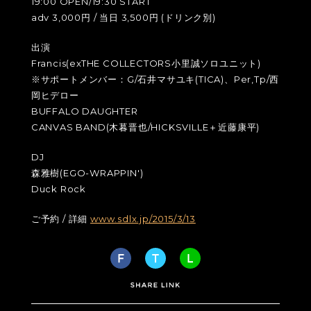
19:00 OPEN/19:30 START
adv 3,000円 / 当日 3,500円 (ドリンク別)
出演
Francis(exTHE COLLECTORS小里誠ソロユニット)
※サポートメンバー：G/石井マサユキ(TICA)、Per,Tp/西
岡ヒデロー
BUFFALO DAUGHTER
CANVAS BAND(木暮晋也/HICKSVILLE＋近藤康平)
DJ
森雅樹(EGO-WRAPPIN')
Duck Rock
ご予約 / 詳細
www.sdlx.jp/2015/3/13