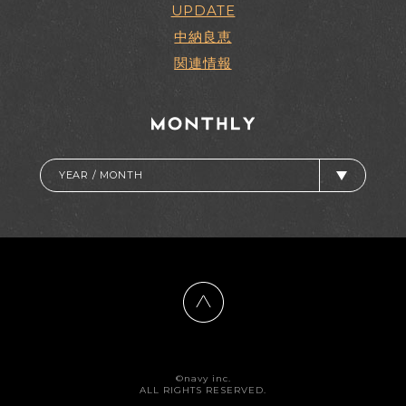
UPDATE
中納良恵
関連情報
YEAR / MONTH
©navy inc.
ALL RIGHTS RESERVED.