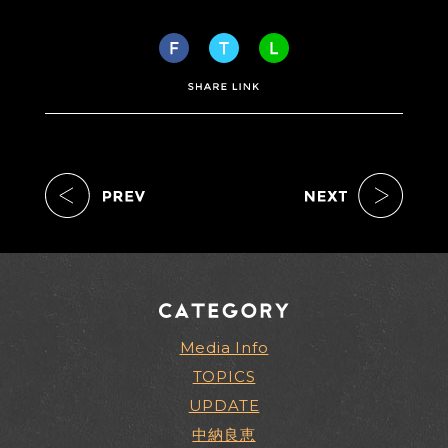
Media Info
TOPICS
UPDATE
中納良恵