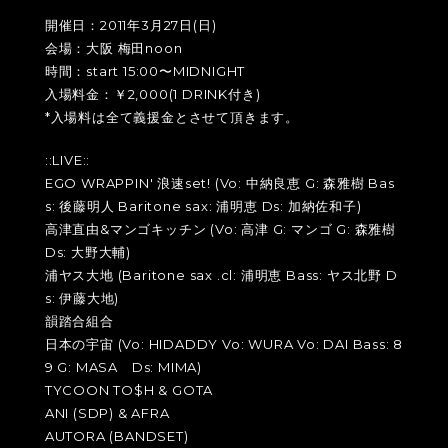
開催日：2011年3月27日(日)
会場：大阪 梅田noon
時間：start 15:00〜MIDNIGHT
入場料金：￥2,000(1 DRINK付き)
*入場料は全て義援金とさせて頂きます。
::LIVE::
EGO WRAPPIN' 浪速set! (Vo: 中納良恵 G: 森雅樹 Bas
s: 後藤明人 Baritone sax: 浦明恵 Ds: 加納佐和子)
高津直由&マンゴキッチン (Vo: 高津 G: マンゴ G: 森雅樹
Ds: 大野大輔)
浦ヤス大地 (Baritone sax .cl: 浦明恵 Bass: ヤス北野 D
s: 伊藤大地)
韻踏合組合
日本の宇宙 (Vo: HIDADDY Vo: WURA Vo: DAI Bass: 8
9 G: MASA Ds: MIMA)
TYCOON TO$H & GOTA
ANI (SDP) & AFRA
AUTORA (BANDSET)