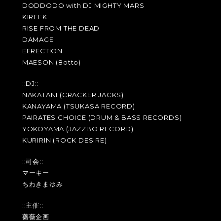
DODDODO with DJ MIGHTY MARS
KIREEK
RISE FROM THE DEAD
DAMAGE
EERECTION
MAESON (8otto)
::DJ::
NAKATANI (CRACKER JACKS)
KANAYAMA (TSUKASA RECORD)
PAIRATES CHOICE (DRUM & BASS RECORDS)
YOKOYAMA (JAZZBO RECORD)
KURIRIN (ROCK DESIRE)
::司会::
マーキー
ちわきまゆみ
::主催::
薔薇企画