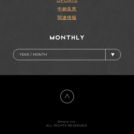
UPDATE
中納良恵
関連情報
YEAR / MONTH
©navy inc.
ALL RIGHTS RESERVED.