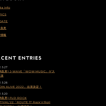
ia Info
PICS
DATE
納良恵
連情報
2.5.27
納良恵] J-WAVE「WOW MUSIC」ゲス
出演
2.5.26
OIN ALIVE 2022」出演決定！
2.5.20
納良恵] FUJI ROCK
TIVAL'22「ROUTE 17 Rock'n'Roll