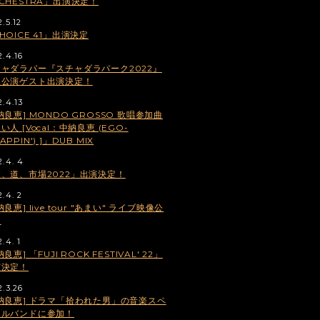
CHESTRA」出演決定！
.5.12
HOICE 41」出演決定
2.4.16
ャダラパー『スチャダラパーク2022』
阪公演ゲスト出演決定！
2.4.13
納良恵] MONDO GROSSO 歌唱参加曲
い人 [Vocal：中納良恵 (EGO-
APPIN') ]」DUB MIX
2.4. 4
、道、市場2022」出演決定！
2.4. 2
納良恵] live tour "あまい" ライブ映像公
！
.4. 1
納良恵] 「FUJI ROCK FESTIVAL' 22」
演決定！
2.3.26
納良恵] ドラマ「拾われた男」の音楽スペ
ャルバンドに参加！