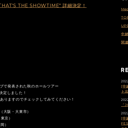
r "THAT'S THE SHOWTIME" 詳細決定！
Med
TO
UP
中
関
202
ブで発表された秋のホールツアー
[中
ト
詳細が決定しました！
ありますのでチェックしてみてください！
202
「J
（大阪・大東市）
202
（東京）
[中
FES
福岡）