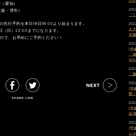
OR
（愛知）
2022
阪・堺市）
「C
先行予約を本日18日18:00より始まります。
202
スチ
1日（日）23:00までになります。
大
すので、お早めにご予約ください！
202
[中
「迷
WR
202
「森
202
[中
開
2022
[中
出
202
[中
シ