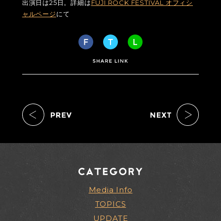
出演日は25日。詳細は
FUJI ROCK FESTIVAL オフィシ
ャルページ
にて
Media Info
TOPICS
UPDATE