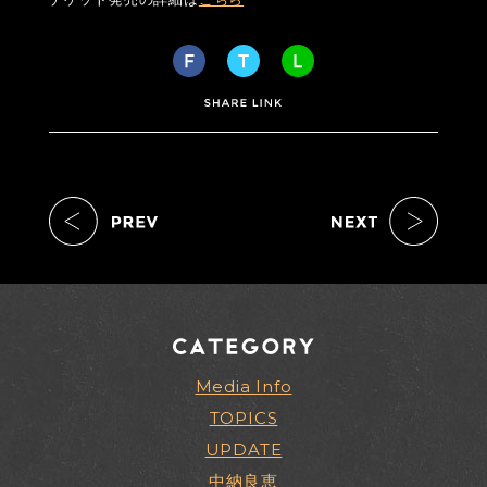
Media Info
TOPICS
UPDATE
中納良恵