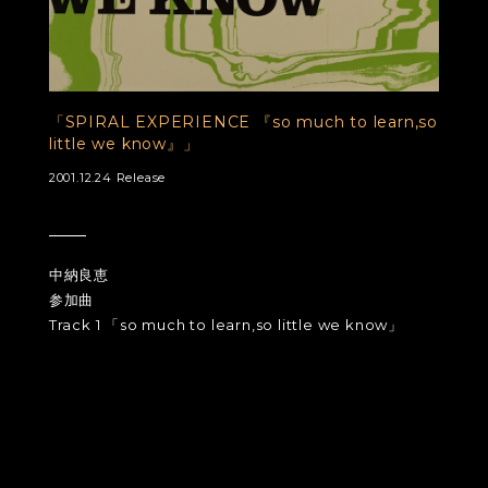
「SPIRAL EXPERIENCE 『so much to learn,so
little we know』」
2001.12.24 Release
中納良恵
参加曲
Track 1 「so much to learn,so little we know」