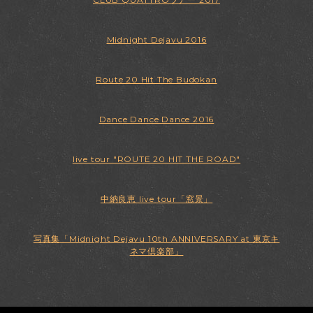
Midnight Dejavu 2016
Route 20 Hit The Budokan
Dance Dance Dance 2016
live tour "ROUTE 20 HIT THE ROAD"
中納良恵 live tour「窓景」
写真集「Midnight Dejavu 10th ANNIVERSARY at 東京キ
ネマ倶楽部」