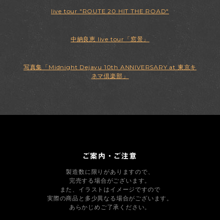
live tour "ROUTE 20 HIT THE ROAD"
中納良恵 live tour「窓景」
写真集「Midnight Dejavu 10th ANNIVERSARY at 東京キ
ネマ倶楽部」
製造数に限りがありますので、
完売する場合がございます。
また、イラストはイメージですので
実際の商品と多少異なる場合がございます。
あらかじめご了承ください。