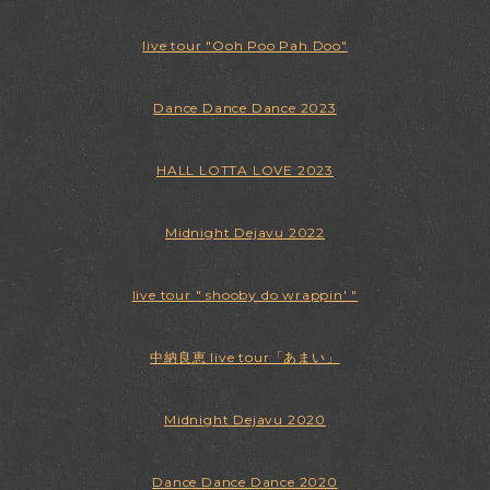
live tour "Ooh Poo Pah Doo"
Dance Dance Dance 2023
HALL LOTTA LOVE 2023
Midnight Dejavu 2022
live tour " shooby do wrappin' "
中納良恵 live tour「あまい」
Midnight Dejavu 2020
Dance Dance Dance 2020