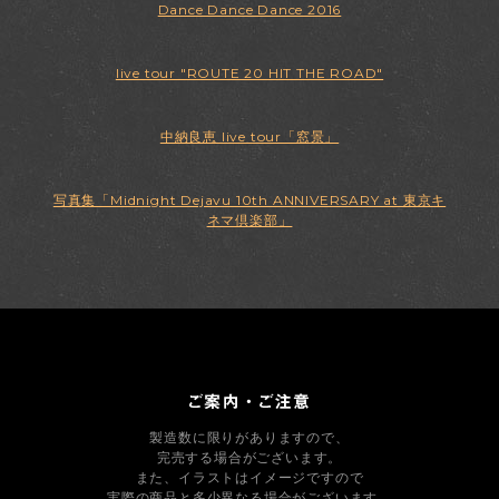
Dance Dance Dance 2016
live tour "ROUTE 20 HIT THE ROAD"
中納良恵 live tour「窓景」
写真集「Midnight Dejavu 10th ANNIVERSARY at 東京キ
ネマ倶楽部」
製造数に限りがありますので、
完売する場合がございます。
また、イラストはイメージですので
実際の商品と多少異なる場合がございます。