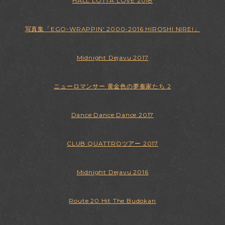
HALL LOTTA LOVE 2018
写真集「EGO-WRAPPIN' 2000-2016 HIROSHI NIREI」
Midnight Dejavu 2017
ニューロマンサー 黄金色の夢奏家たち 2
Dance Dance Dance 2017
CLUB QUATTROツアー 2017
Midnight Dejavu 2016
Route 20 Hit The Budokan